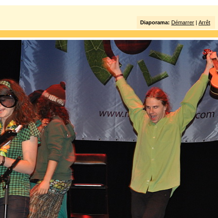
Diaporama:
Démarrer
|
Arrêt