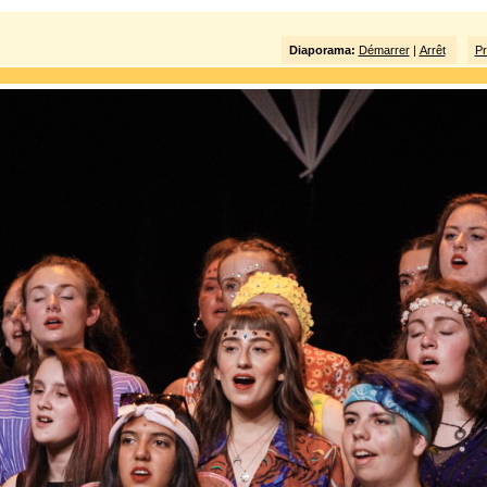
Diaporama:
Démarrer
|
Arrêt
Pr